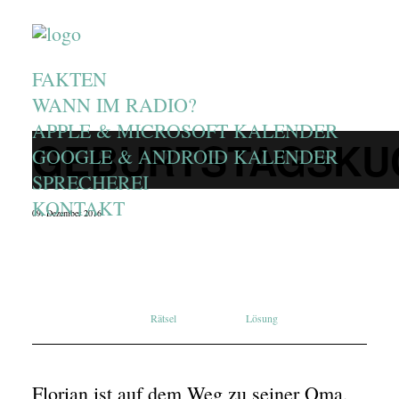
FAKTEN
WANN IM RADIO?
APPLE & MICROSOFT KALENDER
GEBURTSTAGSKU
GOOGLE & ANDROID KALENDER
SPRECHEREI
KONTAKT
09. Dezember 2016
Rätsel
Lösung
Florian ist auf dem Weg zu seiner Oma,